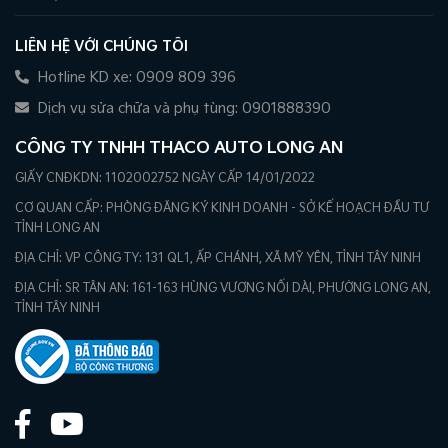
LIÊN HỆ VỚI CHÚNG TÔI
Hotline KD xe: 0909 809 396
Dịch vụ sửa chữa và phụ tùng: 0901888390
CÔNG TY TNHH THACO AUTO LONG AN
GIẤY CNĐKDN: 1102002752 NGÀY CẤP 14/01/2022
CƠ QUAN CẤP: PHÒNG ĐĂNG KÝ KINH DOANH - SỞ KẾ HOẠCH ĐẦU TƯ
TỈNH LONG AN
ĐỊA CHỈ: VP CÔNG TY: 131 QL1, ẤP CHÁNH, XÃ MỸ YÊN, TỈNH TÂY NINH
ĐỊA CHỈ: SR TÂN AN: 161-163 HÙNG VƯƠNG NỐI DÀI, PHƯỜNG LONG AN,
TỈNH TÂY NINH