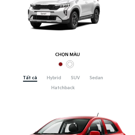
CHỌN MÀU
Tất cả
Hybrid
SUV
Sedan
Hatchback