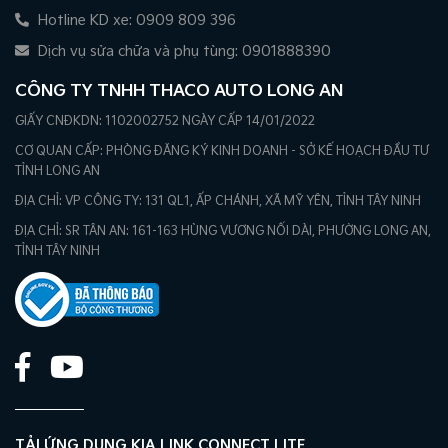
Hotline KD xe: 0909 809 396
Dịch vụ sửa chữa và phụ tùng: 0901888390
CÔNG TY TNHH THACO AUTO LONG AN
GIẤY CNĐKDN: 1102002752 NGÀY CẤP 14/01/2022
CƠ QUAN CẤP: PHÒNG ĐĂNG KÝ KINH DOANH - SỞ KẾ HOẠCH ĐẦU TƯ
TỈNH LONG AN
ĐỊA CHỈ: VP CÔNG TY: 131 QL1, ẤP CHÁNH, XÃ MỸ YÊN, TỈNH TÂY NINH
ĐỊA CHỈ: SR TÂN AN: 161-163 HÙNG VƯƠNG NỐI DÀI, PHƯỜNG LONG AN,
TỈNH TÂY NINH
TẢI ỨNG DỤNG KIA LINK CONNECT LITE